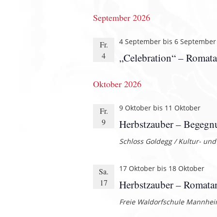
wählen.
September 2026
4 September
bis
6 September
Fr.
4
„Celebration“ – Romata
Oktober 2026
9 Oktober
bis
11 Oktober
Fr.
9
Herbstzauber – Begegn
Schloss Goldegg / Kultur- u
17 Oktober
bis
18 Oktober
Sa.
17
Herbstzauber – Romata
Freie Waldorfschule Mannhe