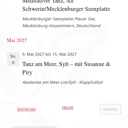
Meditativer Tanz, Alt
Schwerin/Mecklenburger Seenplatte
Mecklenburger Seenplatte
Plauer See,
Mecklenburg-Vorpommern, Deutschland
Mai 2027
9. Mai 2027
bis
15. Mai 2027
So.
9
Tanz am Meer, Sylt – mit Susanne &
Piry
Akademie am Meer
List/Sylt - Klappholttal
Heute
Veranstaltungen
Vorherige
Nächste
Veranstal