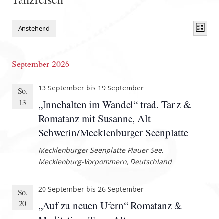
Ansich
Veran
Anstehend
Liste
Naviga
Ansic
Datum
wählen.
Navig
September 2026
13 September
bis
19 September
So.
13
„Innehalten im Wandel“ trad. Tanz &
Romatanz mit Susanne, Alt
Schwerin/Mecklenburger Seenplatte
Mecklenburger Seenplatte
Plauer See,
Mecklenburg-Vorpommern, Deutschland
20 September
bis
26 September
So.
20
„Auf zu neuen Ufern“ Romatanz &