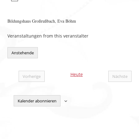
Bildungshaus Großrußbach, Eva Böhm
Veranstaltungen from this veranstalter
Anstehende
Datum
wählen.
Heute
Vorherige
Nächste
Veranstaltungen
Veranstal
Kalender abonnieren