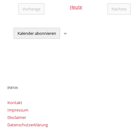
wählen.
Heute
Vorherige
Nächste
Veranstaltungen
Veranstal
Kalender abonnieren
INFOS
Kontakt
Impressum
Disclaimer
Datenschutzerklärung