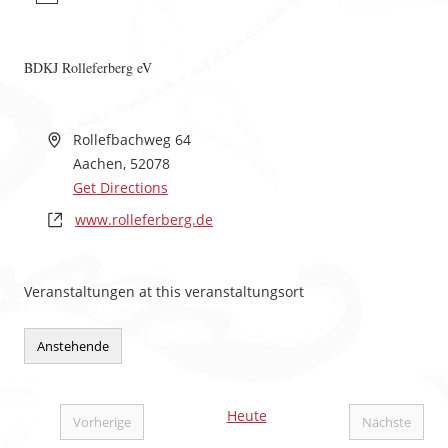
BDKJ Rolleferberg eV
Rollefbachweg 64
Aachen
,
52078
Get Directions
www.rolleferberg.de
Veranstaltungen at this veranstaltungsort
Anstehende
Datum
wählen.
Heute
Vorherige
Nächste
Veranstaltungen
Veranstal