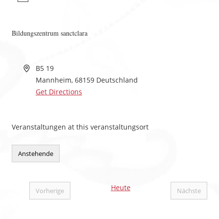
Bildungszentrum sanctclara
B5 19
Mannheim
,
68159
Deutschland
Get Directions
Veranstaltungen at this veranstaltungsort
Anstehende
Datum
wählen.
Heute
Vorherige
Nächste
Veranstaltungen
Veranstal