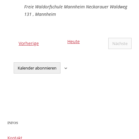
Freie Waldorfschule Mannheim
Neckarauer Waldweg
131 , Mannheim
Heute
Veranstaltungen
Vorherige
Nächste
Veranstal
Kalender abonnieren
INFOS
Kontakt