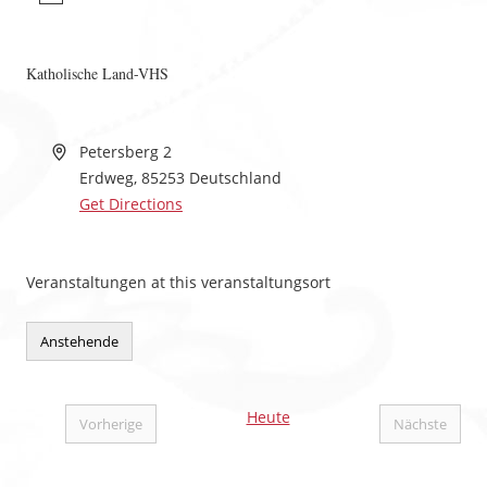
Katholische Land-VHS
Petersberg 2
Erdweg
,
85253
Deutschland
Get Directions
Veranstaltungen at this veranstaltungsort
Anstehende
Datum
wählen.
Heute
Vorherige
Nächste
Veranstaltungen
Veranstal