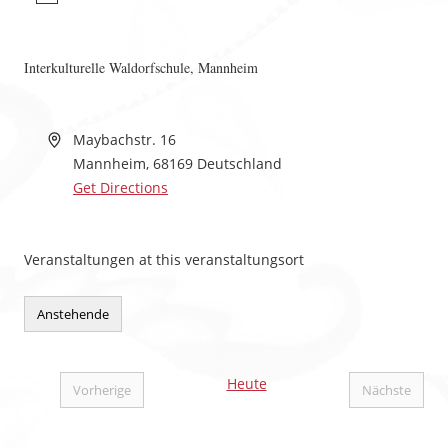
Interkulturelle Waldorfschule, Mannheim
Maybachstr. 16
Mannheim
,
68169
Deutschland
Get Directions
Veranstaltungen at this veranstaltungsort
Anstehende
Datum
wählen.
Heute
Vorherige
Nächste
Veranstaltungen
Veranstal