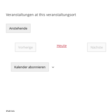
Veranstaltungen at this veranstaltungsort
Anstehende
Datum
wählen.
Heute
Vorherige
Nächste
Veranstaltungen
Veranstal
Kalender abonnieren
INFOS