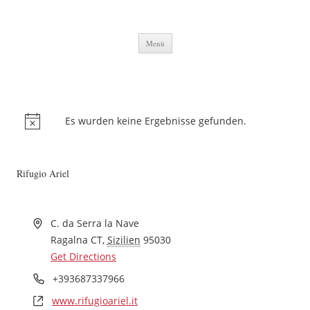
Zum Inhalt springen
Menü
Es wurden keine Ergebnisse gefunden.
Rifugio Ariel
C. da Serra la Nave
Ragalna CT
,
Sizilien
95030
Get Directions
+393687337966
www.rifugioariel.it