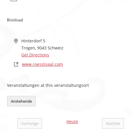
Rösslisaal
Hinterdorf 5
Trogen
,
9043
Schweiz
Get Directions
www.roesslisaal.com
Veranstaltungen at this veranstaltungsort
Anstehende
Datum
wählen.
Heute
Vorherige
Nächste
Veranstaltungen
Veranstal